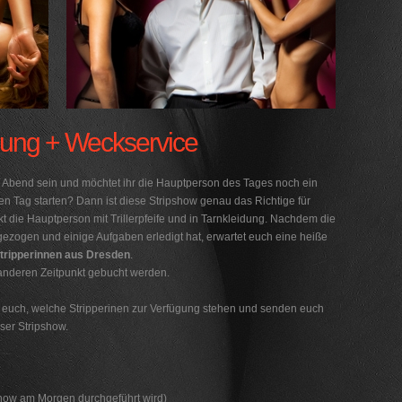
idung + Weckservice
am Abend sein und möchtet ihr die Hauptperson des Tages noch ein
 Tag starten? Dann ist diese Stripshow genau das Richtige für
ckt die Hauptperson mit Trillerpfeife und in Tarnkleidung. Nachdem die
ezogen und einige Aufgaben erledigt hat, erwartet euch eine heiße
tripperinnen aus Dresden
.
 anderen Zeitpunkt gebucht werden.
 euch, welche Stripperinen zur Verfügung stehen und senden euch
ser Stripshow.
how am Morgen durchgeführt wird)