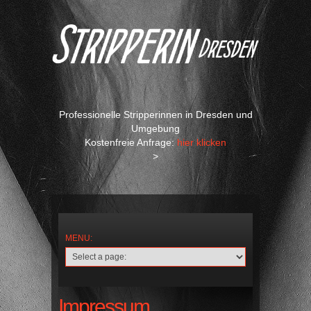
Professionelle Stripperinnen in Dresden und
Umgebung
Kostenfreie Anfrage:
hier klicken
>
Impressum