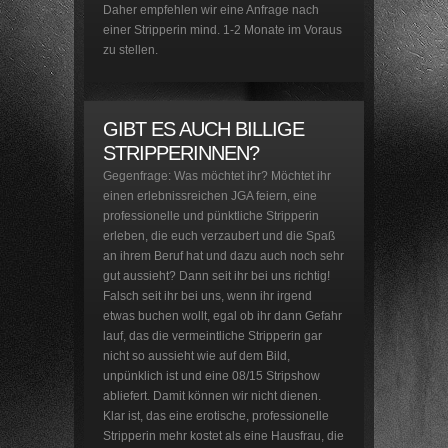
Daher empfehlen wir eine Anfrage nach
einer Stripperin mind. 1-2 Monate im Voraus
zu stellen.
GIBT ES AUCH BILLIGE
STRIPPERINNEN?
Gegenfrage: Was möchtet ihr? Möchtet ihr
einen erlebnissreichen JGA feiern, eine
professionelle und pünktliche Stripperin
erleben, die euch verzaubert und die Spaß
an ihrem Beruf hat und dazu auch noch sehr
gut aussieht? Dann seit ihr bei uns richtig!
Falsch seit ihr bei uns, wenn ihr irgend
etwas buchen wollt, egal ob ihr dann Gefahr
lauf, das die vermeintliche Stripperin gar
nicht so aussieht wie auf dem Bild,
unpünklich ist und eine 08/15 Stripshow
abliefert. Damit können wir nicht dienen.
Klar ist, das eine erotische, professionelle
Stripperin mehr kostet als eine Hausfrau, die